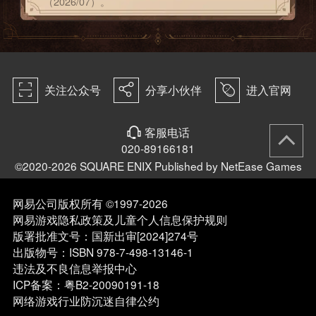
（2026/07）。
3、新增限时阶梯引导：“索里斯帝亚的英杰”6★学
者“奥兹巴尔多”，阶段5必定获得1个5★及以上旅
人，50%的概率获得6★学者“奥兹巴尔多”，阶梯引
导中可获得索里斯帝亚的追忆导片、索里斯帝亚的导
片（2026/07）。
򰀁
򰀂
򰀄
关注公众号
分享小伙伴
进入官网
“索里斯帝亚的导片（2026/07）”×150可兑换“欧修缇
的大圣导印（★6）”或“奥兹巴尔多的大圣导印
（★6）”×1
客服电话
򰀃
“索里斯帝亚的追忆导片”×200可兑换“欧修缇的圣导
020-89166181
印”或“奥兹巴尔多的圣导印”×1或往期索里斯帝亚追
©2020-2026 SQUARE ENIX Published by NetEase Games
忆旅人的圣导印×1
“索里斯帝亚的追忆导片”不会过期，在后续索里斯帝
亚的追忆旅人引导出现时，可以跨卡池兑换。
网易公司版权所有 ©1997-2026
4、本期开放奥秘解放和20级极限技的角色
网易游戏隐私政策及儿童个人信息保护规则
欧修缇、奥兹巴尔多、斯洛妮、皮尔洛
版署批准文号：国新出审[2024]274号
出版物号：ISBN 978-7-498-13146-1
5、试炼之塔更新：
开放职业塔“舞者的试炼”，仅可使用职业为舞者的旅
违法及不良信息举报中心
人进行挑战。
ICP备案：粤B2-20090191-18
开放职业塔“星官的试炼”，仅可使用职业为星官的旅
网络游戏行业防沉迷自律公约
人进行挑战。