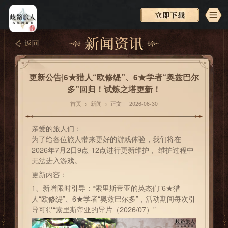
更新公告|6★猎人“欧修缇”、6★学者“奥兹巴尔
多”回归！试炼之塔更新！
首页
>
新闻
>
正文
2026-06-30
亲爱的旅人们：
为了给各位旅人带来更好的游戏体验，我们将在
2026年7月2日9点-12点进行更新维护， 维护过程中
无法进入游戏。
更新内容：
1、新增限时引导：“索里斯帝亚的英杰们”6★猎
人“欧修缇”、6★学者“奥兹巴尔多”，活动期间每次引
导可得“索里斯帝亚的导片（2026/07）”