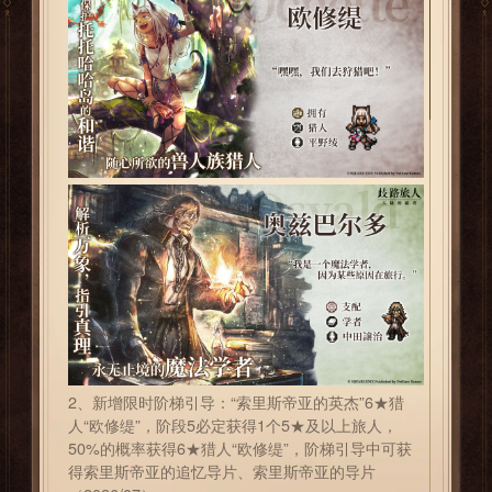
2、新增限时阶梯引导：“索里斯帝亚的英杰”6★猎
人“欧修缇”，阶段5必定获得1个5★及以上旅人，
50%的概率获得6★猎人“欧修缇”，阶梯引导中可获
得索里斯帝亚的追忆导片、索里斯帝亚的导片